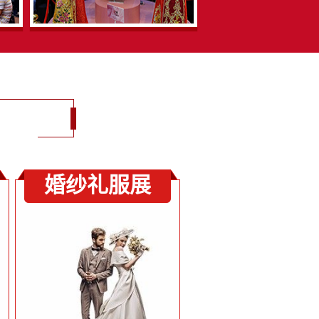
婚纱礼服展