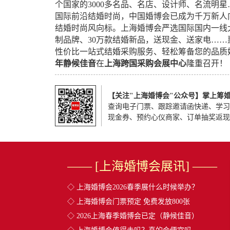
个国家的3000多名品、名店、设计师、名流明
国际前沿结婚时尚，中国婚博会已成为千万新人
结婚时尚风向标。上海婚博会严选国际国内一线
制品牌、30万款结婚新品，送现金、送家电…
性价比一站式结婚采购服务、轻松筹备您的品质
年静候佳音
在
上海跨国采购会展中心
隆重召开！
【关注"上海婚博会"公众号】掌上筹
查询电子门票、跟踪邀请函快递、学习
现金券、预约心仪商家、订单抽奖返现
—— [上海婚博会展讯] ——
◇
上海婚博会2026春季展什么时候举办？
◇
上海婚博会门票预定 免费发放800张
◇
2026上海春季婚博会已定（静候佳音）