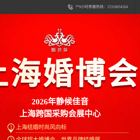
7*9小时参展热线：15316834164
2026年静候佳音
上海跨国采购会展中心
1
上海结婚时尚风向标
2
全球超大婚博会、世界品牌结婚展