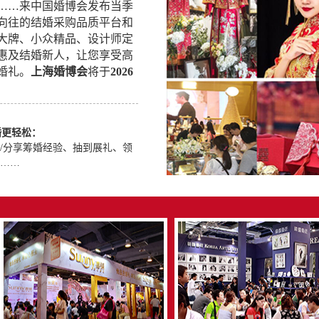
星……来中国婚博会发布当季
向往的结婚采购品质平台和
大牌、小众精品、设计师定
…惠及结婚新人，让您享受高
婚礼。
上海婚博会
将于
2026
婚更轻松：
/分享筹婚经验、抽到展礼、领
……